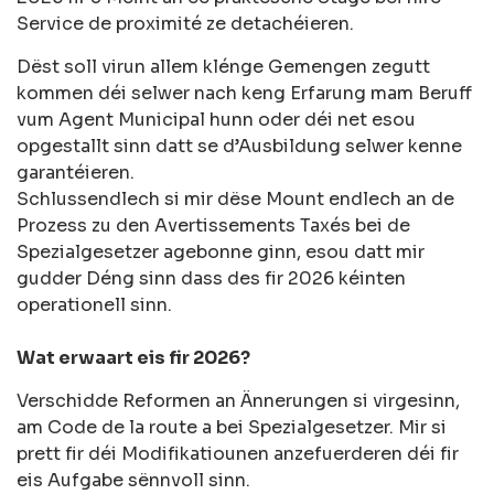
Service de proximité ze detachéieren.
Dëst soll virun allem klénge Gemengen zegutt
kommen déi selwer nach keng Erfarung mam Beruff
vum Agent Municipal hunn oder déi net esou
opgestallt sinn datt se d’Ausbildung selwer kenne
garantéieren.
Schlussendlech si mir dëse Mount endlech an de
Prozess zu den Avertissements Taxés bei de
Spezialgesetzer agebonne ginn, esou datt mir
gudder Déng sinn dass des fir 2026 kéinten
operationell sinn.
Wat erwaart eis fir 2026?
Verschidde Reformen an Ännerungen si virgesinn,
am Code de la route a bei Spezialgesetzer. Mir si
prett fir déi Modifikatiounen anzefuerderen déi fir
eis Aufgabe sënnvoll sinn.