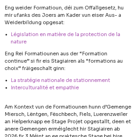
Eng weider Formatioun, déi zum Offallgesetz, hu
mir ufanks des Joers am Kader vun eiser Aus- a
Weiderbildung opgesat:
Législation en matière de la protection de la
nature
Eng Rei Formatiounen aus der “Formation
continue” si fir eis Stagiairen als “formations au
choix” fräigeschalt ginn:
La stratégie nationale de stationnement
Interculturalité et empathie
Am Kontext vun de Formatiounen hunn d’Gemenge
Miersch, Lëntgen, Fëschbech, Fiels, Luerenzweiler
an Helperknapp ee Stage Projet opgestallt, deen et
anere Gemengen erméiglecht hir Stagiairen ab
2026 fir 3 Méint an ee praktesche Stage bei hire