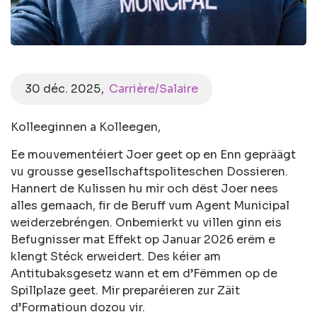
30 déc. 2025
Carrière/Salaire
Kolleeginnen a Kolleegen,
Ee mouvementéiert Joer geet op en Enn gepräägt
vu grousse gesellschaftspoliteschen Dossieren.
Hannert de Kulissen hu mir och dëst Joer nees
alles gemaach, fir de Beruff vum Agent Municipal
weiderzebréngen. Onbemierkt vu villen ginn eis
Befugnisser mat Effekt op Januar 2026 erëm e
klengt Stéck erweidert. Des kéier am
Antitubaksgesetz wann et em d’Fëmmen op de
Spillplaze geet. Mir preparéieren zur Zäit
d’Formatioun dozou vir.