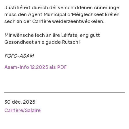
Justifiéiert duerch déi verschiddenen Ännerunge
muss den Agent Municipal d’Méiglechkeet kréien
sech an der Carrière weiderzeentwéckelen.
Mir wënsche iech an äre Léifste, eng gutt
Gesondheet an e gudde Rutsch!
FGFC-ASAM
Asam-Info 12.2025 als PDF
30 déc. 2025
Carrière/Salaire