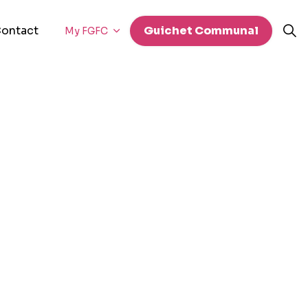
ontact
Guichet Communal
My FGFC