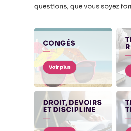
questions, que vous soyez f
T
CONGÉS
R
Voir plus
DROIT, DEVOIRS
T
ET DISCIPLINE
T