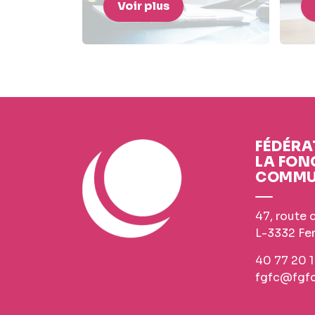
Voir plus
FÉDÉRA
LA FON
COMMU
47, route 
L-3332 Fe
40 77 20 1
fgfc@fgfc