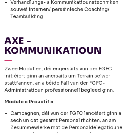
Verhandlungs- a Kommunikatiounstechniken
souwéi internen/ perséinleche Coaching/
Teambuilding
AXE -
KOMMUNIKATIOUN
Zwee Modullen, déi engersäits vun der FGFC
initiéiert ginn an anersäits um Terrain selwer
stattfannen, an a béide Fäll vun der FGFC-
Administratioun professionnell begleed ginn.
Module « Proactif »
Campagnen, déi vun der FGFC lancéiert ginn a
sech un dat gesamt Personal riichten, an am
Zesummewierke mat de Personaldelegatioune