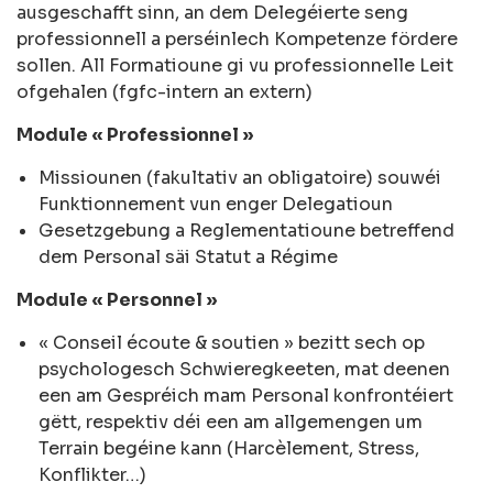
ausgeschafft sinn, an dem Delegéierte seng
professionnell a perséinlech Kompetenze fördere
sollen. All Formatioune gi vu professionnelle Leit
ofgehalen (fgfc-intern an extern)
Module « Professionnel »
Missiounen (fakultativ an obligatoire) souwéi
Funktionnement vun enger Delegatioun
Gesetzgebung a Reglementatioune betreffend
dem Personal säi Statut a Régime
Module « Personnel »
« Conseil écoute & soutien » bezitt sech op
psychologesch Schwieregkeeten, mat deenen
een am Gespréich mam Personal konfrontéiert
gëtt, respektiv déi een am allgemengen um
Terrain begéine kann (Harcèlement, Stress,
Konflikter…)