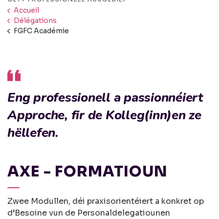
Accueil
Délégations
FGFC Académie
Eng professionell a passionnéiert
Approche, fir de Kolleg(inn)en ze
hëllefen.
AXE - FORMATIOUN
Zwee Modullen, déi praxisorientéiert a konkret op
d’Besoine vun de Personaldelegatiounen