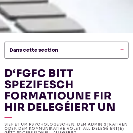
Dans cette section
D‘FGFC BITT
SPEZIFESCH
FORMATIOUNE FIR
HIR DELEGÉIERT UN
SIEF ET UM PSYCHOLOGESCHEN, DEM ADMINISTRATIVEN
ODER DEM KOMMUNIKATIVE VOLET, ALL DELEGÉIERT(E)
GËTT PROFESSIONELL AUSGEBILT