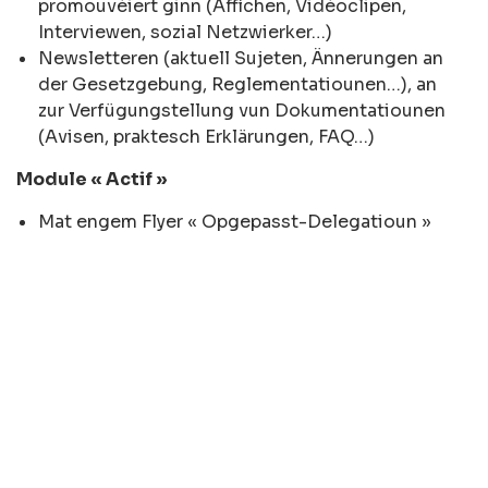
promouvéiert ginn (Affichen, Vidéoclipen,
Interviewen, sozial Netzwierker…)
Newsletteren (aktuell Sujeten, Ännerungen an
der Gesetzgebung, Reglementatiounen…), an
zur Verfügungstellung vun Dokumentatiounen
(Avisen, praktesch Erklärungen, FAQ…)
Module « Actif »
Mat engem Flyer « Opgepasst-Delegatioun »
kënne Sujeten/ Dossieren/ Problemer/
Projeten… individuel op eng eenzel oder méi
Delegatiounen ugepasst ginn an esou
d‘Personal informéiert ginn
Zur Verfügungstellung vun enger
Kontaktlëscht vun allen FGFC-Delegéierten,
fir sech ënnerteneen auszetauschen