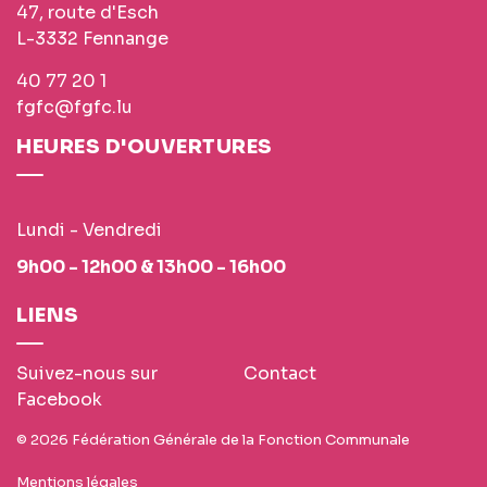
47, route d'Esch
L-3332 Fennange
40 77 20 1
fgfc@fgfc.lu
HEURES D'OUVERTURES
Lundi - Vendredi
9h00 - 12h00 & 13h00 - 16h00
LIENS
Suivez-nous sur
Contact
Facebook
© 2026 Fédération Générale de la Fonction Communale
Mentions légales