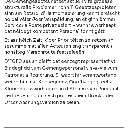
De Gemengesecteur steet aktuell viru grousse
strukturelle Problemer: ronn 11 Gesetzesprojeten
sinn am Retard, d’Harmoniséierung kënnt eréischt
no bal véier Joer Verspéidung, an et ginn ëmmer
Servicer a Poste privatiséiert – wann iwwerhaapt
dat néidegt kompetent Personal fonnt gëtt.
Et ass héich Zäit, kloer Prioritéiten ze setzen an
zesumme mat allen Acteuren eng transparent a
nohalteg Marschroute festzeleeën.
D’FGFC ass an bleift dat eenzegt representatiivt
Bindeglidd vum Gemengepersonal vis-à-vis vum
Patronat a Regierung. Si wäert hir Verantwortung
weiderhin mat Konsequenz, Onofhängegkeet a
Kloerheet iwwerhuelen an d’Stëmm vum Personal
vertrieden – ouni sech politeschem Drock oder
Ofschwächungsversich ze béien.