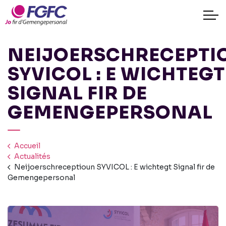
NEIJOERSCHRECEPTI
SYVICOL : E WICHTEGT
SIGNAL FIR DE
GEMENGEPERSONAL
Accueil
Actualités
Neijoerschreceptioun SYVICOL : E wichtegt Signal fir de
Gemengepersonal