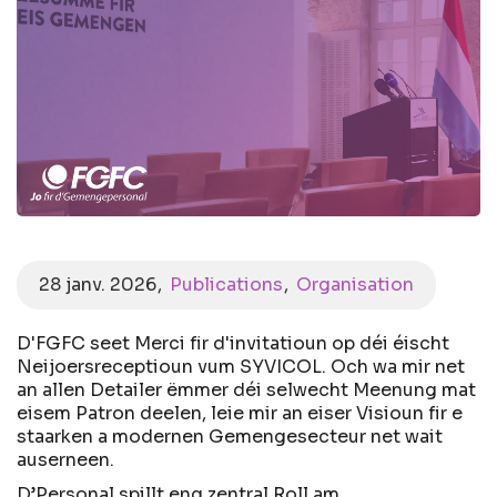
28 janv. 2026
Publications
Organisation
D'FGFC seet Merci fir d'invitatioun op déi éischt
Neijoersreceptioun vum
SYVICOL. Och wa mir net
an allen Detailer ëmmer déi selwecht Meenung mat
eisem Patron deelen, leie mir an eiser Visioun fir e
staarken a modernen Gemengesecteur net wait
auserneen.
D’Personal spillt eng zentral Roll am