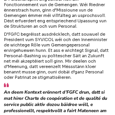
Fonctionnement vun de Gemengen. Wéi Riedner
ënnerstrach hunn, ginn d’Missioune vun de
Gemengen ëmmer méi villfälteg an usprochsvoll.
Dëst erfuerdert eng entspriechend Upassung vun
de Strukturen an och vum Personal.
D’FGFC begréisst ausdrécklech, datt souwuel de
President vum SYVICOL wéi och den Inneminister
de wichtege Rôle vum Gemengepersonal
ervirgehuewen hunn. Et ass e wichtegt Signal, datt
Personal-Bashing vu politescher Säit an Zukunft
net méi akzeptéiert soll ginn. Mir deelen och
d’Meenung, datt vereenzelt Mëssstänn kloer
benannt musse ginn, ouni dobäi d’ganz Personal
oder Patrinat ze stigmatiséieren.
An deem Kontext erënnert d’FGFC drun, datt si
mat hirer Charte de coopération et de qualité du
service public aktiv dozou bäidroe wëll, e
professionellt, respektvollt a fairt Mateneen am