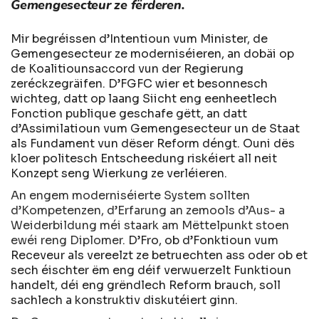
Gemengesecteur ze fërderen.
Mir begréissen d’Intentioun vum Minister, de
Gemengesecteur ze moderniséieren, an dobäi op
de Koalitiounsaccord vun der Regierung
zeréckzegräifen. D’FGFC wier et besonnesch
wichteg, datt op laang Siicht eng eenheetlech
Fonction publique geschafe gëtt, an datt
d’Assimilatioun vum Gemengesecteur un de Staat
als Fundament vun dëser Reform déngt. Ouni dës
kloer politesch Entscheedung riskéiert all neit
Konzept seng Wierkung ze verléieren.
An engem moderniséierte System sollten
d’Kompetenzen, d’Erfarung an zemools d’Aus- a
Weiderbildung méi staark am Mëttelpunkt stoen
ewéi reng Diplomer
. D’Fro, ob d’Fonktioun vum
Receveur als vereelzt ze betruechten ass oder ob et
sech éischter ëm eng déif verwuerzelt Funktioun
handelt, déi eng grëndlech Reform brauch, soll
sachlech a konstruktiv diskutéiert ginn.