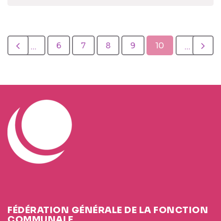
6
7
8
9
10
...
...
FÉDÉRATION GÉNÉRALE DE LA FONCTION
COMMUNALE