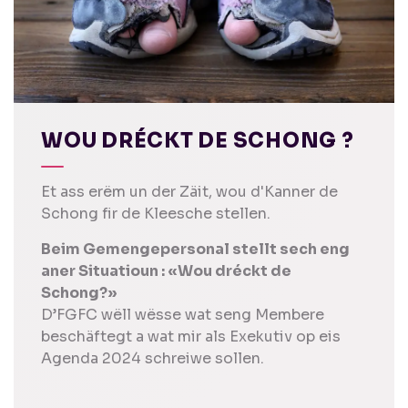
WOU DRÉCKT DE SCHONG ?
Et ass erëm un der Zäit, wou d'Kanner de
Schong fir de Kleesche stellen.
Beim Gemengepersonal stellt sech eng
aner Situatioun : «Wou dréckt de
Schong?»
D’FGFC wëll wësse wat seng Membere
beschäftegt a wat mir als Exekutiv op eis
Agenda 2024 schreiwe sollen.