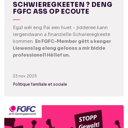
SCHWIEREGKEETEN ? DENG
FGFC ASS OP ECOUTE
Egal wéi eng Pai een huet - jidderee kann
iergendwann a finanzielle Schwieregkeete
kommen.
En FGFC-Member gëtt a kenger
Liewenslag eleng gelooss a mir bidde
professionell Hëllef un.
23 nov. 2023
Politique familiale et sociale