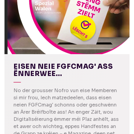
EISEN NEIE FGFCMAG' ASS
ËNNERWEE...
No der grousser Nofro vun eise Memberen
si mir frou, Iech matzedeelen, dass eisen
neien FGFCmag' schonns oder geschwënn
an Ärer Bréifboîte ass! An enger Zäit, wou
Digitaliséierung ëmmer méi Plaz anhëlt, ass
et awer och wichteg, eppes Handfestes an
de Grapp ze kréien – e Magazine, deen net