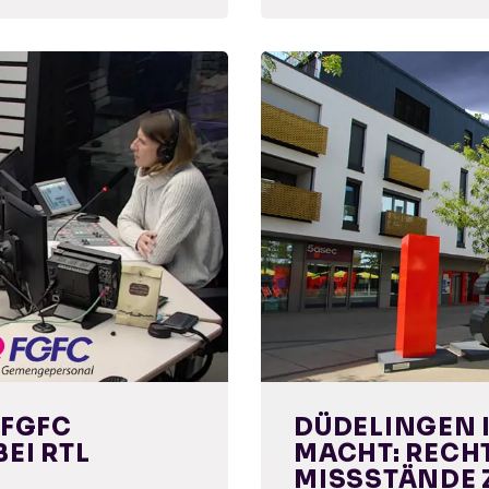
 FGFC
DÜDELINGEN 
EI RTL
MACHT: RECHT
ISSSTÄNDE Z