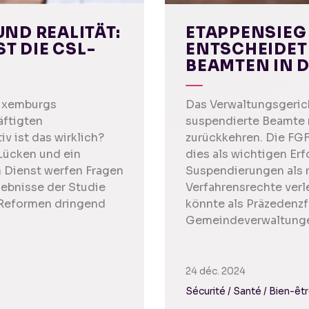
ND REALITÄT:
ETAPPENSIEG 
T DIE CSL-
ENTSCHEIDET
BEAMTEN IN 
Luxemburgs
Das Verwaltungsgeric
äftigten
suspendierte Beamte m
v ist das wirklich?
zurückkehren. Die FGFC,
Lücken und ein
dies als wichtigen Erf
en Dienst werfen Fragen
Suspendierungen als 
rgebnisse der Studie
Verfahrensrechte verl
 Reformen dringend
könnte als Präzedenzf
Gemeindeverwaltungen
24 déc. 2024
Sécurité / Santé / Bien-êt