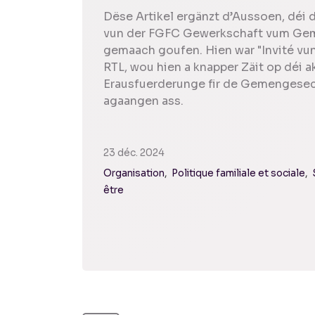
Dëse Artikel ergänzt d’Aussoen, déi
vun der FGFC Gewerkschaft vum Ge
gemaach goufen. Hien war "Invité vu
RTL, wou hien a knapper Zäit op déi a
Erausfuerderunge fir de Gemengesec
agaangen ass.
23 déc. 2024
Organisation
Politique familiale et sociale
être