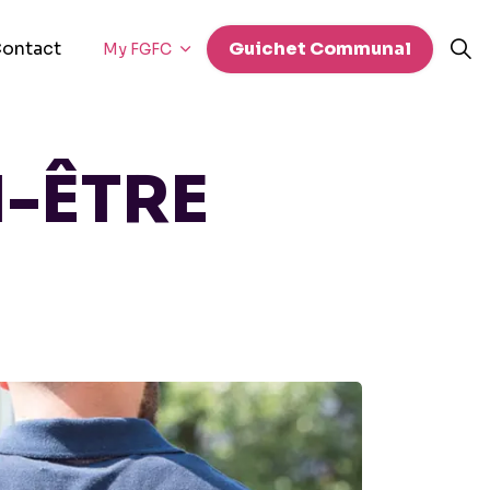
ontact
Guichet Communal
My FGFC
N-ÊTRE