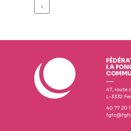
FÉDÉRA
LA FON
COMMU
47, route 
L-3332 Fe
40 77 20 1
fgfc@fgfc