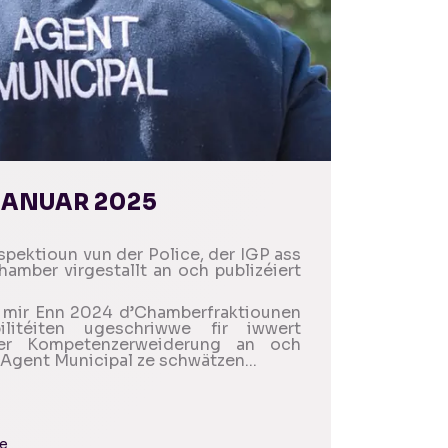
JANUAR 2025
spektioun vun der Police, der IGP ass
amber virgestallt an och publizéiert
 mir Enn 2024 d’Chamberfraktiounen
ilitéiten ugeschriwwe fir iwwert
er Kompetenzerweiderung an och
Agent Municipal ze schwätzen...
re