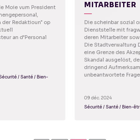
ITARBEITER
 de Moie vum President
mengepersonal,
n der Redaktioun" op
Die scheinbar sozial o
ktuell
Dienststelle mit fra
teur an d’Personal
deren Mitarbeiter sow
Die Stadtverwaltung 
eine Grenze des Akzep
Skandal ausgelöst, de
dringend Aufmerksamk
unbeantwortete Fragen
Sécurité / Santé / Bien-
09 déc. 2024
Sécurité / Santé / Bien-êt