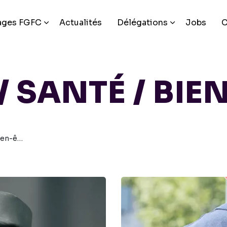
ages FGFC
Actualités
Délégations
Jobs
C
/ SANTÉ / BIE
n-être