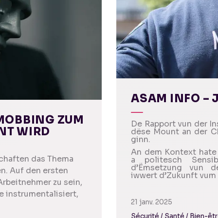
ASAM INFO – 
MOBBING ZUM
De Rapport vun der In
NT WIRD
dëse Mount an der Ch
ginn.
An dem Kontext hate
kschaften das Thema
a politesch Sensib
d’Ëmsetzung vun d
n. Auf den ersten
iwwert d’Zukunft vum 
Arbeitnehmer zu sein,
 instrumentalisiert,
21 janv. 2025
Sécurité / Santé / Bien-êt