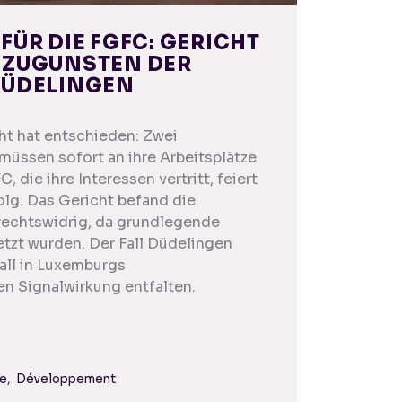
FÜR DIE FGFC: GERICHT
 ZUGUNSTEN DER
DÜDELINGEN
ht hat entschieden: Zwei
üssen sofort an ihre Arbeitsplätze
 die ihre Interessen vertritt, feiert
olg. Das Gericht befand die
rechtswidrig, da grundlegende
etzt wurden. Der Fall Düdelingen
all in Luxemburgs
 Signalwirkung entfalten.
re
Développement