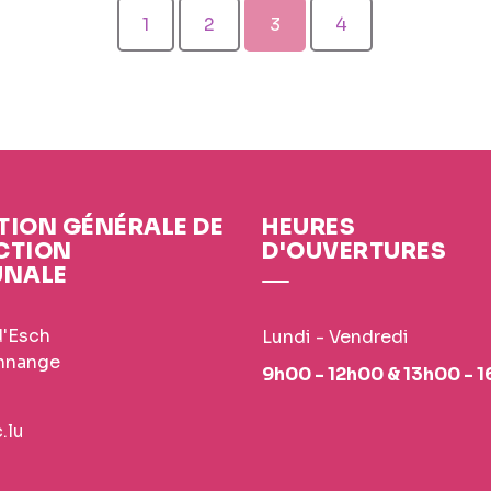
1
2
3
4
TION GÉNÉRALE DE
HEURES
CTION
D'OUVERTURES
NALE
d'Esch
Lundi - Vendredi
nnange
9h00 - 12h00 & 13h00 - 
.lu