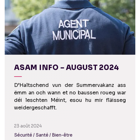
ASAM INFO – AUGUST 2024
D’Haltschend vun der Summervakanz ass
ëmm an och wann et no baussen roueg war
déi leschten Méint, esou hu mir fläisseg
weidergeschafft.
23 août 2024
Sécurité / Santé / Bien-être