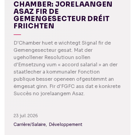
CHAMBER: JORELAANGEN
ASAZ FIR DE
GEMENGESECTEUR DRÉIT
FRIICHTEN
D'Chamber huet e wichtegt Signal fir de
Gemengesecteur gesat. Mat der
ugehollener Resolutioun sollen
d'Emsetzung vum « accord salarial » an der
staatlecher a kommunaler Fonction
publique besser openeen ofgestëmmt an
ëmgesat ginn. Fir d'FGFC ass dat e konkrete
Succès no jorelaangem Asaz.
23 juil. 2026
Carrière/Salaire
Développement