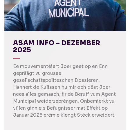
ASAM INFO – DEZEMBER
2025
Ee mouvementéiert Joer geet op en Enn
gepräägt vu grousse
gesellschaftspoliteschen Dossieren.
Hannert de Kulissen hu mir och dëst Joer
nees alles gemaach, fir de Beruff vum Agent
Municipal weiderzebréngen. Onbemierkt vu
villen ginn eis Befugnisser mat Effekt op
Januar 2026 erëm e klengt Stéck erweidert.