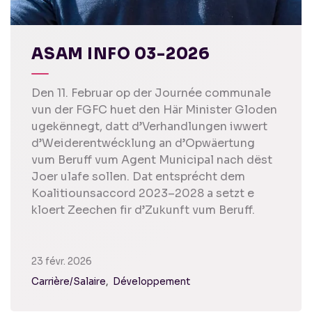
ASAM INFO 03-2026
Den 11. Februar op der Journée communale
vun der FGFC huet den Här Minister Gloden
ugekënnegt, datt d’Verhandlungen iwwert
d’Weiderentwécklung an d’Opwäertung
vum Beruff vum Agent Municipal nach dëst
Joer ulafe sollen. Dat entsprécht dem
Koalitiounsaccord 2023–2028 a setzt e
kloert Zeechen fir d’Zukunft vum Beruff.
23 févr. 2026
Carrière/Salaire
Développement