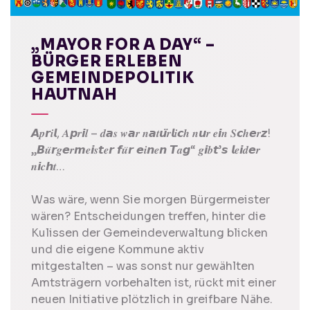
„MAYOR FOR A DAY“ –
BÜRGER ERLEBEN
GEMEINDEPOLITIK
HAUTNAH
𝘼𝒑𝙧𝒊𝙡, 𝑨𝙥𝒓𝙞𝒍 – 𝒅𝙖𝒔 𝒘𝙖𝒓 𝒏𝙖𝒕𝙪̈𝒓𝙡𝒊𝙘𝒉 𝒏𝙪𝒓 𝒆𝙞𝒏 𝑺𝙘𝒉𝙚𝒓𝙯!
„𝘽𝒖̈𝙧𝒈𝙚𝒓𝙢𝒆𝙞𝒔𝙩𝒆𝙧 𝙛𝒖̈𝙧 𝙚𝒊𝙣𝒆𝙣 𝙏𝒂𝙜“ 𝒈𝙞𝒃𝙩’𝙨 𝙡𝒆𝙞𝒅𝙚𝒓
𝒏𝙞𝒄𝙝𝒕…
Was wäre, wenn Sie morgen Bürgermeister
wären? Entscheidungen treffen, hinter die
Kulissen der Gemeindeverwaltung blicken
und die eigene Kommune aktiv
mitgestalten – was sonst nur gewählten
Amtsträgern vorbehalten ist, rückt mit einer
neuen Initiative plötzlich in greifbare Nähe.