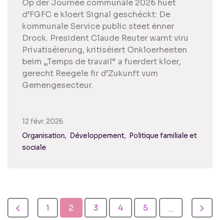
Op der Journée communale 2026 huet
d’FGFC e kloert Signal geschéckt: De
kommunale Service public steet ënner
Drock. President Claude Reuter warnt viru
Privatiséierung, kritiséiert Onkloerheeten
beim „Temps de travail“ a fuerdert kloer,
gerecht Reegele fir d’Zukunft vum
Gemengesecteur.
12 févr. 2026
Organisation
Développement
Politique familiale et
sociale
1
2
3
4
5
...