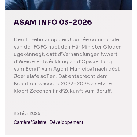
ASAM INFO 03-2026
Den 11. Februar op der Journée communale
vun der FGFC huet den Här Minister Gloden
ugekënnegt, datt d’Verhandlungen iwwert
d’Weiderentwécklung an d’Opwäertung
vum Beruff vum Agent Municipal nach dëst
Joer ulafe sollen. Dat entsprécht dem
Koalitiounsaccord 2023–2028 a setzt e
kloert Zeechen fir d’Zukunft vum Beruff.
23 févr. 2026
Carrière/Salaire
Développement